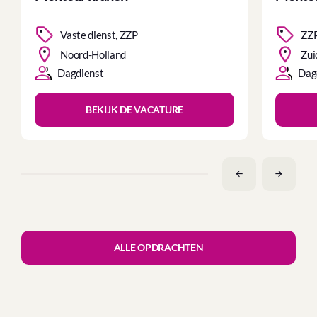
Vaste dienst, ZZP
ZZ
Noord-Holland
Zui
Dagdienst
Dag
BEKIJK DE VACATURE
ALLE OPDRACHTEN