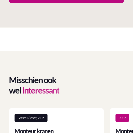
Misschien ook
wel
interessant
Vaste Dienst, ZZP
ZZP
Monteur kranen
Monteu